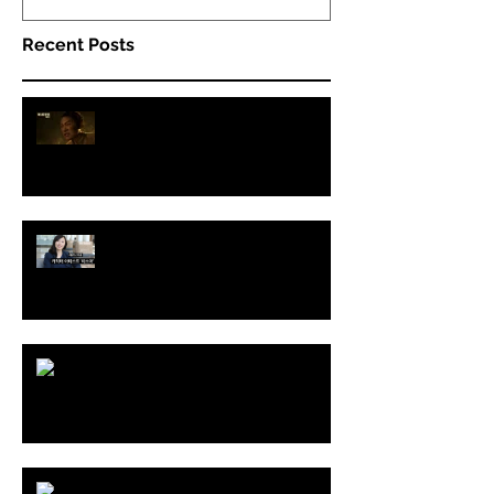
Recent Posts
THE LAST OF US Part II - 2nd
Trailer
Interview with Koreadaily
THE LAST OF US Part II
BALCHAGI Show