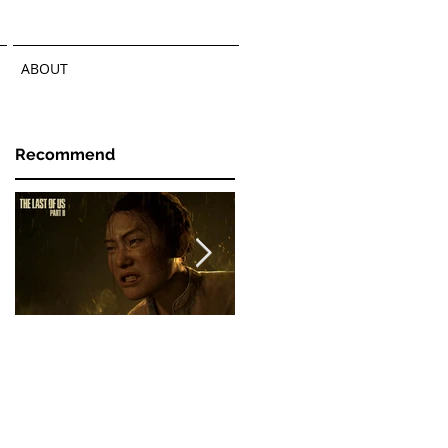
ABOUT
Recommend
THE LAST OF US
THE LAST OF US
Part II - 2nd Trailer
Part II