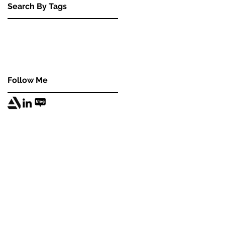
Search By Tags
BALCHAGI
Korea
Naughtydog
THE LAST OF US
TLOU
Talk
UNCHARTED4
Webinar
ZBrushCentral
interview
Follow Me